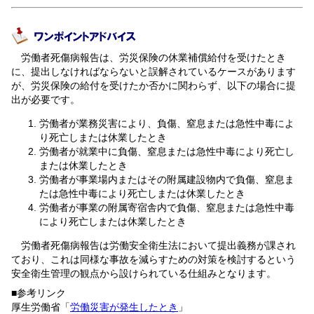
労働者死傷病報告は、労災保険の休業補償給付を受けたとき
に、提出しなければならないと誤解されているケースがあります
が、労災保険の給付を受けたか否かに関わらず、以下の場合に提
出が必要です。
労働者が業務災害により、負傷、窒息または急性中毒によ
り死亡しまたは休業したとき
労働者が就業中に負傷、窒息または急性中毒により死亡し
または休業したとき
労働者が事業場内またはその附属建設物内で負傷、窒息ま
たは急性中毒により死亡しまたは休業したとき
労働者が事業の附属寄宿舎内で負傷、窒息または急性中毒
により死亡しまたは休業したとき
労働者死傷病報告は労働安全衛生法において提出義務が課され
ており、これは同様な事故を減らすための対策を検討するという
安全衛生管理の観点から設けられている仕組みとなります。
■参考リンク
厚生労働省「
労働災害が発生したとき
」