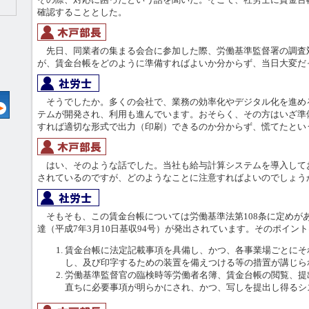
確認することとした。
先日、同業者の集まる会合に参加した際、労働基準監督署の調査
が、賃金台帳をどのように準備すればよいか分からず、当日大変だ
そうでしたか。多くの会社で、業務の効率化やデジタル化を進め
テムが開発され、利用も進んでいます。おそらく、その方はいざ準
すれば適切な形式で出力（印刷）できるのか分からず、慌てたとい
はい、そのような話でした。当社も給与計算システムを導入して
されているのですが、どのようなことに注意すればよいのでしょう
そもそも、この賃金台帳については労働基準法第108条に定めが
達（平成7年3月10日基収94号）が発出されています。そのポイン
賃金台帳に法定記載事項を具備し、かつ、各事業場ごとにそ
し、及び印字するための装置を備えつける等の措置が講じら
労働基準監督官の臨検時等労働者名簿、賃金台帳の閲覧、提
直ちに必要事項が明らかにされ、かつ、写しを提出し得るシ