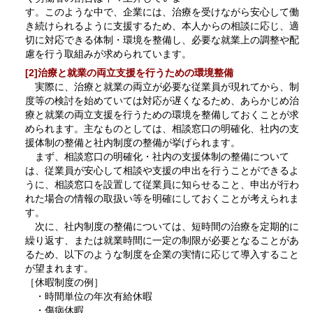
す。このような中で、企業には、治療を受けながら安心して働
き続けられるように支援するため、本人からの相談に応じ、適
切に対応できる体制・環境を整備し、必要な就業上の調整や配
慮を行う取組みが求められています。
[2]治療と就業の両立支援を行うための環境整備
実際に、治療と就業の両立が必要な従業員が現れてから、制
度等の検討を始めていては対応が遅くなるため、あらかじめ治
療と就業の両立支援を行うための環境を整備しておくことが求
められます。主なものとしては、相談窓口の明確化、社内の支
援体制の整備と社内制度の整備が挙げられます。
まず、相談窓口の明確化・社内の支援体制の整備について
は、従業員が安心して相談や支援の申出を行うことができるよ
うに、相談窓口を設置して従業員に知らせること、申出が行わ
れた場合の情報の取扱い等を明確にしておくことが考えられま
す。
次に、社内制度の整備については、短時間の治療を定期的に
繰り返す、または就業時間に一定の制限が必要となることがあ
るため、以下のような制度を企業の実情に応じて導入すること
が望まれます。
［休暇制度の例］
・時間単位の年次有給休暇
・傷病休暇