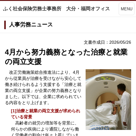
ふく社会保険労務士事務所 大分・福岡オフィス
MENU
人事労務ニュース
文書作成日：2026/05/26
4月から努力義務となった治療と就業
の両立支援
改正労働施策総合推進法により、4月
から従業員が治療を受けながら安心して
働き続けられるよう支援する「治療と就
業の両立支援」が企業の努力義務となり
ました。以下では、企業に求められてい
る内容をとり上げます。
[1]治療と就業の両立支援が求められ
ている背景
高齢者の就労の増加等を背景に、
何らかの疾病により通院しながら働
く労働者の割合は年々上昇していま