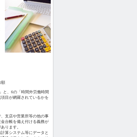
と
の額
」と、6の「時間外労働時間
載項目が網羅されているかを
、支店や営業所等の他の事
賃金台帳を備え付ける義務が
があります。
計算システム等にデータと