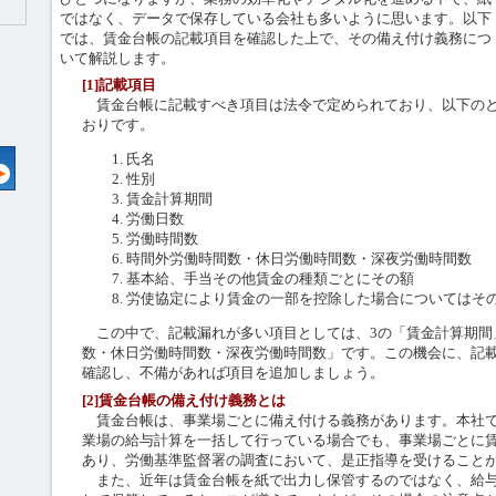
ではなく、データで保存している会社も多いように思います。以下
では、賃金台帳の記載項目を確認した上で、その備え付け義務につ
いて解説します。
[1]記載項目
賃金台帳に記載すべき項目は法令で定められており、以下の
おりです。
氏名
性別
賃金計算期間
労働日数
労働時間数
時間外労働時間数・休日労働時間数・深夜労働時間数
基本給、手当その他賃金の種類ごとにその額
労使協定により賃金の一部を控除した場合についてはそ
この中で、記載漏れが多い項目としては、3の「賃金計算期間
数・休日労働時間数・深夜労働時間数」です。この機会に、記
確認し、不備があれば項目を追加しましょう。
[2]賃金台帳の備え付け義務とは
賃金台帳は、事業場ごとに備え付ける義務があります。本社で
業場の給与計算を一括して行っている場合でも、事業場ごとに
あり、労働基準監督署の調査において、是正指導を受けること
また、近年は賃金台帳を紙で出力し保管するのではなく、給与