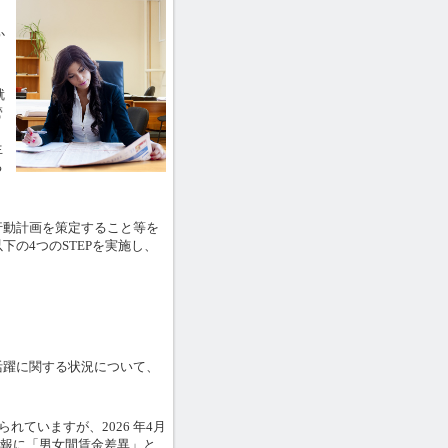
か
就
管
生
る
。
動計画を策定すること等を
の4つのSTEPを実施し、
躍に関する状況について、
ていますが、2026 年4月
情報に「男女間賃金差異」と