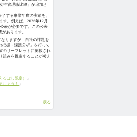
「女性管理職比率」が追加さ
終了する事業年度の実績を、
。例えば、2026年12月
に公表が必要です。この公表
要があります。
になりますが、自社の課題を
況の把握・課題分析」を行って
省のリーフレットに掲載され
り組みを推進することが考え
えるぼし認定）
」
ましょう！
」
戻る