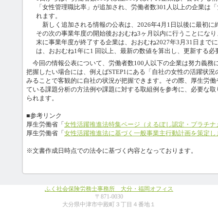
「女性管理職比率」が追加され、労働者数301人以上の企業は
れます。
新しく追加される情報の公表は、2026年4月1日以後に最初に
その次の事業年度の開始後おおむね3ヶ月以内に行うことになります
末に事業年度が終了する企業は、おおむね2027年3月31日まで
は、おおむね1年に1 回以上、最新の数値を算出し、更新する必
今回の情報公表について、労働者数100人以下の企業は努力義務
把握したい場合には、例えばSTEP1にある「自社の女性の活躍状
みることで客観的に自社の状況が把握できます。その際、厚生労働
ている課題分析の方法例や課題に対する取組例を参考に、必要な取
られます。
■参考リンク
厚生労働省「
女性活躍推進法特集ページ（えるぼし認定・プラチナ
厚生労働省「
女性活躍推進法に基づく一般事業主行動計画を策定し
※文書作成日時点での法令に基づく内容となっております。
ふく社会保険労務士事務所 大分・福岡オフィス
〒871-0030
大分県中津市中殿町３丁目４番地１