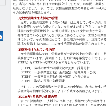
た。当初2026年3月31日までの時限立法でしたが、10年間、期間が
延長となりました。以下では、女性活躍推進法の内容と2026年4月
らの変更内容を確認します。
[1]女性活躍推進法制定の背景
近年、女性の就業率（15歳～64歳）は上昇しているものの、
業を希望しながらも働いていない女性がまだ多く存在し、また
理職の女性(課長級以上）の働く場面において女性の力が十分に
発揮できているとはいえない状況にあることから、女性が職業
活において、その希望に応じて十分に能力を発揮し、活躍でき
環境を整備するために、この女性活躍推進法が制定されました
[2]義務付けられている内容
女性活躍推進法では、労働者数が一定数以上の企業に対し、行
義務付けています。具体的には、行動計画を策定する上では、以下
STEP4からSTEP1へのPDCAを回す形となっています。
[STEP1] 自社の女性の活躍状況の把握・課題分析
[STEP2] 一般事業主行動計画の策定・社内周知・公表
[STEP3] 一般事業主行動計画を策定した旨の届出
[STEP4] 取組の実施・効果測定
そして、この労働者数が一定数以上の企業は、自社の女性の活
求職者等が簡単に閲覧できるように公表する義務があります。
[3]2026年4月施行の改正内容
すでに労働者数101人以上の企業では、情報の公表が義務付けられ
1日からは、労働者数101人以上300人以下の企業は、公表する