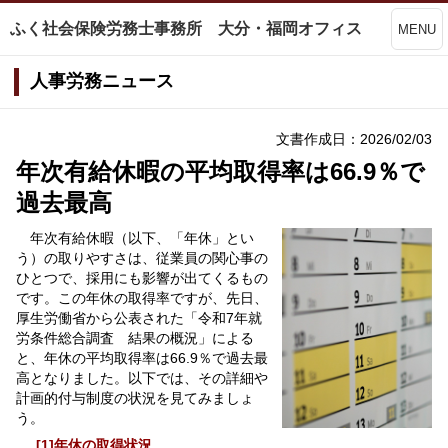
ふく社会保険労務士事務所 大分・福岡オフィス
MENU
人事労務ニュース
文書作成日：2026/02/03
年次有給休暇の平均取得率は66.9％で
過去最高
年次有給休暇（以下、「年休」とい
う）の取りやすさは、従業員の関心事の
ひとつで、採用にも影響が出てくるもの
です。この年休の取得率ですが、先日、
厚生労働省から公表された「令和7年就
労条件総合調査 結果の概況」による
と、年休の平均取得率は66.9％で過去最
高となりました。以下では、その詳細や
計画的付与制度の状況を見てみましょ
う。
[1]年休の取得状況