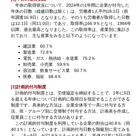
年休の取得状況について、2024年の1年間に企業が付与した
年休の日数（繰越日数は除く）は、労働者1人平均18.1日（前
年調査16.9日）となりました。そのうち労働者が取得した日数
は12.1日（同11.0日）であり、取得率は66.9％となり、1984年
以降、過去最高となりました。この取得率は、産業別に集計さ
れており、主な産業をみると以下のようになっています。
建設業 60.7％
製造業 72.8％
電気・ガス・熱供給・水道業 75.2％
卸売業、小売業 59.9％
宿泊業、飲食サービス業 50.7％
医療、福祉 68.4％
[2]計画的付与制度
計画的付与制度とは、労使協定を締結することで、1年に5日
を超える年休について計画的に取得日を指定することができる
制度です。具体的な方法は、企業全体等で一斉に付与する方
法、班・グループ別に交替制で付与する方法、計画表を作成し
従業員ごとに付与する方法があります。
この計画的付与制度を利用している企業の割合は40.8％（同
40.1％）となっています。計画的付与日数を階級別に見てみる
と、「5～6日」が71.6％ともっとも多く、年休の1年に5日の取