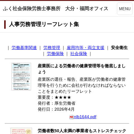
ふく社会保険労務士事務所 大分・福岡オフィス
MENU
人事労務管理リーフレット集
｜
労働基準関連
｜
労務管理
｜
雇用均等・両立支援
｜
安全衛生
｜
労働保険
｜
社会保険
｜
産業医による労働者の健康管理等を徹底しまし
ょう
産業医の選任・報告、産業医が労働者の健康管
理等を行うために会社が行わなければならない
ことをまとめたリーフレット
重要度：★★★★
発行者：厚生労働省
発行日：2026年4月
nlb1644.pdf
労働者数50人未満の事業者もストレスチェック