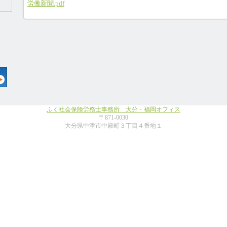
労働新聞.pdf
ふく社会保険労務士事務所 大分・福岡オフィス
〒871-0030
大分県中津市中殿町３丁目４番地１